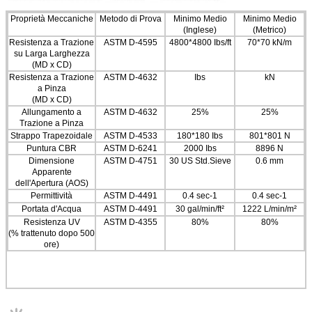
Proprietà Meccaniche
Metodo di Prova
Minimo Medio
Minimo Medio
(Inglese)
(Metrico)
Resistenza a Trazione
ASTM D-4595
4800*4800 Ibs/ft
70*70 kN/m
su Larga Larghezza
(MD x CD)
Resistenza a Trazione
ASTM D-4632
Ibs
kN
a Pinza
(MD x CD)
Allungamento a
ASTM D-4632
25%
25%
Trazione a Pinza
Strappo Trapezoidale
ASTM D-4533
180*180 Ibs
801*801 N
Puntura CBR
ASTM D-6241
2000 Ibs
8896 N
Dimensione
ASTM D-4751
30 US Std.Sieve
0.6 mm
Apparente
dell'Apertura (AOS)
Permittività
ASTM D-4491
0.4 sec-1
0.4 sec-1
Portata d'Acqua
ASTM D-4491
30 gal/min/ft²
1222 L/min/m²
Resistenza UV
ASTM D-4355
80%
80%
(% trattenuto dopo 500
ore)