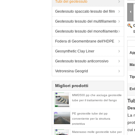
Tubi del geotessuto
Geotessuto spaccato tessuto del film
Geotessuto tessuto del multifilamento
g
Geotessuto tessuto del monofilamento
Fodera di Geomembrane dell'HDPE
Geosynthetic Clay Liner
App
Geotessuto tessuto anticorrosivo
Mat
Vetroresina Geogrid
Tip
Migliori prodotti
Evi
MWG500 pp che asciuga geotextile
Tub
tube per il trattamento del fango
Des
PE geotextile tube dei pp
La m
conveniente per la struttura
pro
protettiva
cui 
Materasso molle geotextile tube per