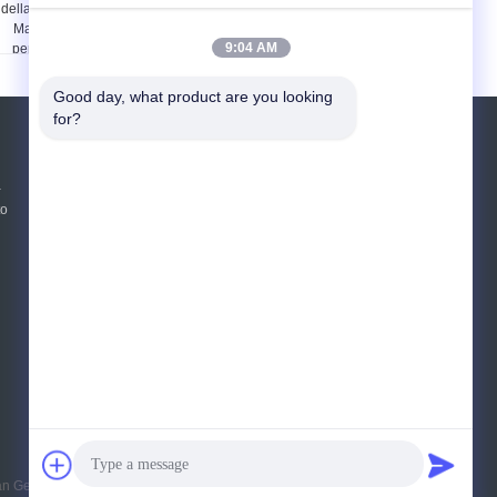
della protezione di
protezione di Shoreline
Manica hanno
che asciuga stile del
9:04 AM
personalizzato
materasso di Biplate
ISO9001
Good day, what product are you looking 
for?
Richiedere un preventivo
a
Invii
to
E-Mail
Sitemap
|
Sito mobile
n Geotextile Co.,LTD. All Rights Reserved.