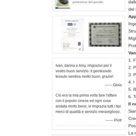
dall
protezione del pendio
del 
App
Inge
Str
Mig
Pro
Van
1. 
Ivan, danna e Amy, ringrazivi per il
2. P
vostro buon servizio. Il geotessuto
3. P
tessuto sembra molto buon, grazie!
4. 
—— Gioia
5. 
Ciò era la mia prima volta fare l'affare
6. 
con il popolo cinese ed ogni cosa
Il 
andata molto bene, vi ringrazia tutti i tipi.
Siam
merci di qualità e servizio meraviglioso.
Cred
—— Piotr
Poss
La n