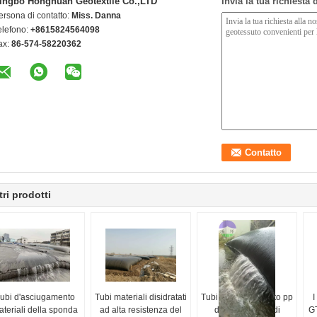
ingbo Honghuan Geotextile Co.,LTD
Invia la tua richiesta
ersona di contatto:
Miss. Danna
elefono:
+8615824564098
ax:
86-574-58220362
tri prodotti
ubi d'asciugamento
Tubi materiali disidratati
Tubi d'asciugamento pp
I
teriali della sponda
ad alta resistenza del
del geotessuto di
GT