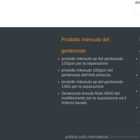
de
Prodotto intessuto del
geotessuto
prodotto intessuto pp del geotessuto
155gsm per la separazione
prodotto intessuto 100gsm del
geotessuto dell'Anti-erbaccia
prodotto intessuto pp del geotessuto
136G per la separazione
Geotessuto tessuto filato 460G del
multifilamento per la separazione ed il
rinforzo basale
politica sulla riservatezza
| Porcellana buon 