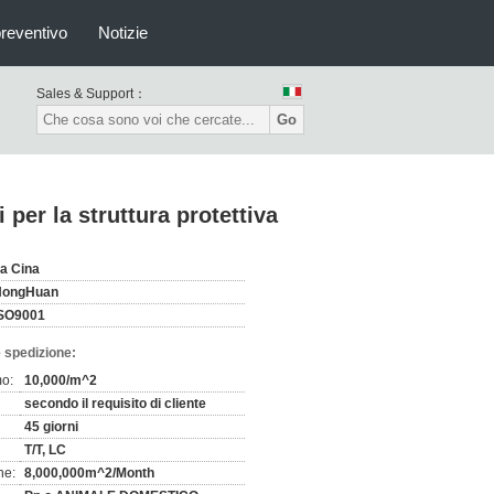
preventivo
Notizie
Sales & Support：
Go
 per la struttura protettiva
a Cina
HongHuan
SO9001
 spedizione:
mo:
10,000/m^2
secondo il requisito di cliente
45 giorni
T/T, LC
ne:
8,000,000m^2/Month