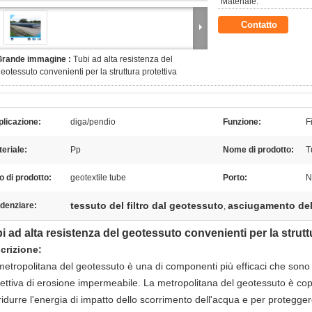
Materiale:
Contatto
Grande immagine :
Tubi ad alta resistenza del
eotessuto convenienti per la struttura protettiva
licazione:
diga/pendio
Funzione:
F
eriale:
Pp
Nome di prodotto:
T
o di prodotto:
geotextile tube
Porto:
N
tessuto del filtro dal geotessuto
asciugamento del
denziare:
,
i ad alta resistenza del geotessuto convenienti per la strutt
crizione:
etropolitana del geotessuto è una di componenti più efficaci che sono uti
tettiva di erosione impermeabile.
La metropolitana del geotessuto
è cop
ridurre l'energia di impatto dello scorrimento dell'acqua e per proteggere