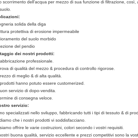
o scorrimento dell'acqua per mezzo di sua funzione di filtrazione, così,
suolo.
licazioni:
gneria solida della diga
uttura protettiva di erosione impermeabile
lioramento del suolo morbido
tezione del pendio
taggio dei nostri prodotti:
Fabbricazione professionale.
rova di qualità del mezzo & procedura di controllo rigorose.
rezzo di meglio & di alta qualità.
I prodotti hanno potuto essere customerized.
Buon servizio di dopo-vendita.
Termine di consegna veloce.
nostro servizio:
o specializzati nello sviluppo, fabbricando tutti i tipi di tessuto & di prod
iamo che i nostri prodotti vi soddisfacciano.
iamo offrire le varie costruzioni, colori secondo i vostri requisiti.
ostri buona qualità, servizio eccellente e prezzi competitivi sono la vos