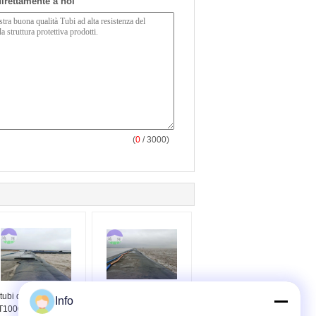
 direttamente a noi
(
0
/ 3000)
 tubi d'asciugamento
Metropolitana del
Info
1000 del geotessuto
geotessuto di