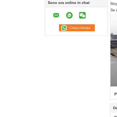
Sono ora online in chat
Ring
Se a
P
De