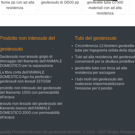
l fiume pp con ad alta
geotessuto di Gt500 pp
geotextile tube GT500
resistenza
materiali con ad alta
resistenza
Prodotto non intessuto del
Tubi del geotessuto
Circonferenza 13.6meters geotextile
geotessuto
tube per ingegneria solida della dig
Geotessuto non tessuto grigio di
Tubi ad alta resistenza del geotessu
drenaggio del filamento dell'ANIMALE
convenienti per la struttura protettiva
DOMESTICO per la separazione
geotextile tube con forza ad alta
La fibra corta dell'ANIMALE
resistenza per asciugare
DOMESTICO Ago-ha perforato i
I tubi molli del geotessuto del
geotessuti non tessuti 337GSM
materasso impermeabilizzano
prodotto non intessuto del geotessuto
l'erosione per il pendio
del filamento 100G con permeabilità
all'acqua
tessuto non tessuto del geotessuto del
filamento bianco dell'ANIMALE
DOMESTICO 350G con permeabilità
all'acqua
qualità Prodotto intessuto del geotessuto fornitore. © 2013 - 2025 Ningbo Honghua