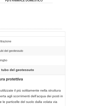
Pp o ANIMALE DOMESTICO
iltrazione
ubi del geotessuto
ingbo
 tubo del geotessuto
ura protettiva
lizzate il più solitamente nella struttura
erta agli scorrimenti dell'acqua dei posti in
 le particelle del suolo dalla volata via