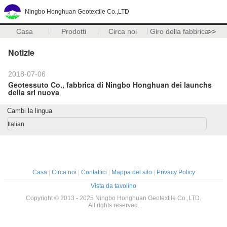
Ningbo Honghuan Geotextile Co.,LTD
Casa
Prodotti
Circa noi
Giro della fabbrica
>>
Notizie
2018-07-06
Geotessuto Co., fabbrica di Ningbo Honghuan dei launchs
della srl nuova
Cambi la lingua
Italian
Casa
|
Circa noi
|
Contattici
|
Mappa del sito
|
Privacy Policy
Vista da tavolino
Copyright © 2013 - 2025 Ningbo Honghuan Geotextile Co.,LTD.
All rights reserved.