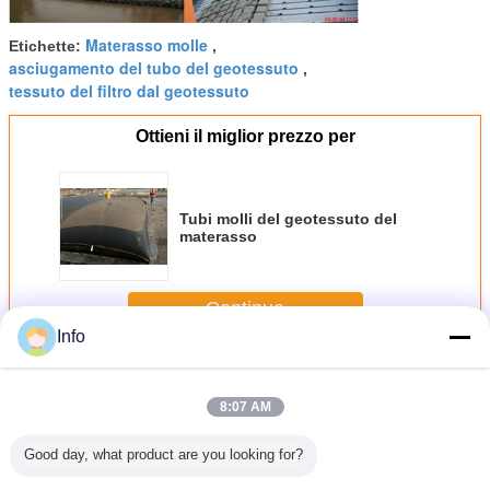
Materasso molle
Etichette:
,
asciugamento del tubo del geotessuto
,
tessuto del filtro dal geotessuto
Ottieni il miglior prezzo per
Tubi molli del geotessuto del
materasso
Continua
Info
Tubi del geotessuto
Più
8:07 AM
Good day, what product are you looking for?
so molle
geotextile tube
Forza ad alta
Tubi
MWG500 