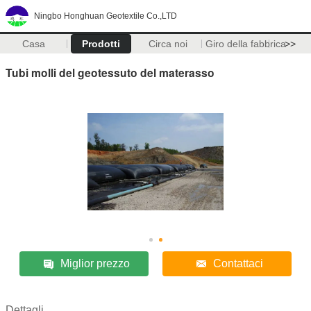
Ningbo Honghuan Geotextile Co.,LTD
Casa
Prodotti
Circa noi
Giro della fabbrica
>>
Tubi molli del geotessuto del materasso
Miglior prezzo
Contattaci
Dettagli