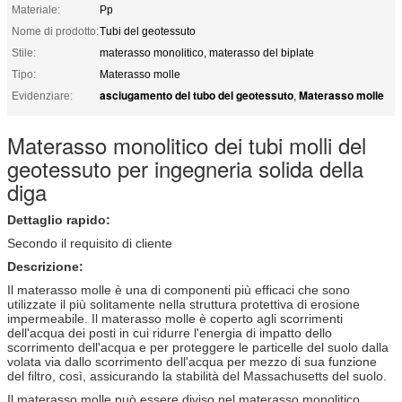
Materiale:
Pp
Nome di prodotto:
Tubi del geotessuto
Stile:
materasso monolitico, materasso del biplate
Tipo:
Materasso molle
asciugamento del tubo del geotessuto
Materasso molle
Evidenziare:
,
Materasso monolitico dei tubi molli del
geotessuto per ingegneria solida della
diga
Dettaglio rapido:
Secondo il requisito di cliente
Descrizione:
Il materasso molle è una di componenti più efficaci che sono
utilizzate il più solitamente nella struttura protettiva di erosione
impermeabile. Il materasso molle è coperto agli scorrimenti
dell'acqua dei posti in cui ridurre l'energia di impatto dello
scorrimento dell'acqua e per proteggere le particelle del suolo dalla
volata via dallo scorrimento dell'acqua per mezzo di sua funzione
del filtro, così, assicurando la stabilità del Massachusetts del suolo.
Il materasso molle può essere diviso nel materasso monolitico,