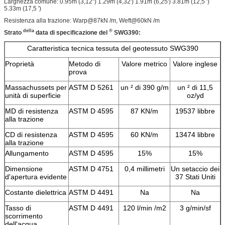
Larghezza comune: 0.95m (3,12") 1.29m (4,32') 1.91m (6,25') 3.81m (12,5 ')
5.33m (17,5 ')
Resistenza alla trazione: Warp@87kN /m, Weft@60kN /m
della
®
Strato
data di specificazione del
SWG390:
Caratteristica tecnica tessuta del geotessuto SWG390
Proprietà
Metodo di
Valore metrico
Valore inglese
prova
Massachussets per
ASTM D 5261
un ² di 390 g/m
un ² di 11,5
unità di superficie
oz/yd
MD di resistenza
ASTM D 4595
87 KN/m
19537 libbre
alla trazione
CD di resistenza
ASTM D 4595
60 KN/m
13474 libbre
alla trazione
Allungamento
ASTM D 4595
15%
15%
Dimensione
ASTM D 4751
0,4 millimetri
Un setaccio dei
d'apertura evidente
37 Stati Uniti
Costante dielettrica
ASTM D 4491
Na
Na
Tasso di
ASTM D 4491
120 l/min /m2
3 g/min/sf
scorrimento
dell'acqua