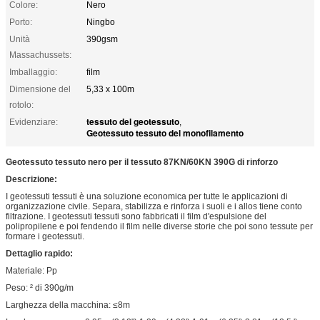
Colore:
Nero
Porto:
Ningbo
Unità
390gsm
Massachussets:
Imballaggio:
film
Dimensione del
5,33 x 100m
rotolo:
tessuto del geotessuto
Evidenziare:
,
Geotessuto tessuto del monofilamento
Geotessuto tessuto nero per il tessuto 87KN/60KN 390G di rinforzo
Descrizione:
I geotessuti tessuti è una soluzione economica per tutte le applicazioni di
organizzazione civile. Separa, stabilizza e rinforza i suoli e i allos tiene conto
filtrazione. I geotessuti tessuti sono fabbricati il film d'espulsione del
polipropilene e poi fendendo il film nelle diverse storie che poi sono tessute per
formare i geotessuti.
Dettaglio rapido:
Materiale: Pp
Peso: ² di 390g/m
Larghezza della macchina: ≤8m