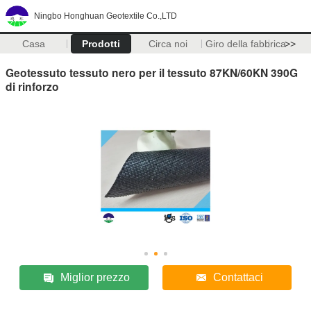
Ningbo Honghuan Geotextile Co.,LTD
Casa
Prodotti
Circa noi
Giro della fabbrica
>>
Geotessuto tessuto nero per il tessuto 87KN/60KN 390G
di rinforzo
Miglior prezzo
Contattaci