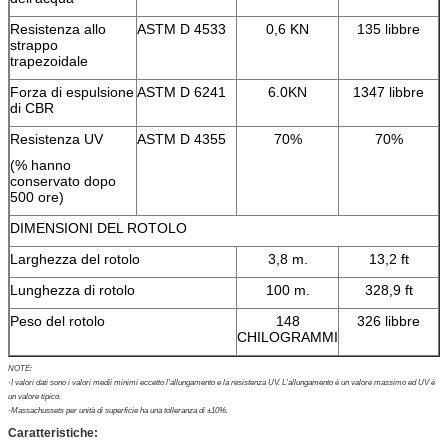
Resistenza allo
ASTM D 4533
0,6 KN
135 libbre
strappo
trapezoidale
Forza di espulsione
ASTM D 6241
6.0KN
1347 libbre
di CBR
Resistenza UV
ASTM D 4355
70%
70%
(% hanno
conservato dopo
500 ore)
DIMENSIONI DEL ROTOLO
Larghezza del rotolo
3,8 m.
13,2 ft
Lunghezza di rotolo
100 m.
328,9 ft
Peso del rotolo
148
326 libbre
CHILOGRAMMI
NOTE:
·I valori dati sono i valori medii minimi eccetto l'allungamento e la resistenza UV. L'allungamento è un valore massimo ed UV è
un valore tipico.
·Massachussets per unità di superficie ha una tolleranza di ±10%.
Caratteristiche: