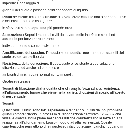
impedire il passaggio di
granelli del suolo e passaggio fini concedere di liquido.
Rinforzo:
Sicuro limite l'escursione di lavoro civile durante molto periodo di uso
e del trasferimento o assegnare
lo sforzo su suolo sopra una più grande area
Separazione:
Separi i materiali civili del lavoro nelle interfacce stabili ed
assicurile per funzionare entrambi
individualmente e complessivamente.
Amplificatore del cuscino:
Disposto su un pendio, può impedire i granelli del
suolo essere arrossitoe via
Resistenza della corrosione:
Il geotessuto è resistente a degradazione
ultravioletta ed anche ad biologico e
ambienti chimici trovati normalmente in suoli.
Geotessuti tessuti
Tessuti di filtrazione di alta qualità che offrono la forza ad alta resistenza
all'allungamento basso che viene nella varietà di opzioni di spazio all'aperto
di percentuale.
Tessuti
Questi tessuti unici sono fatti espellendo e fendendo un film del polipropilene,
quindi comprendendo un processo di fabbricazione certificato ISO-9002 che
tesse le diverse storie piane nei geotessuti che caratterizzano le forze ad alta
resistenza all'allungamento basso (modulo ad alta resistenza). Queste
caratteristiche permettono che i geotessuti distribuiscano i carichi, riducano in