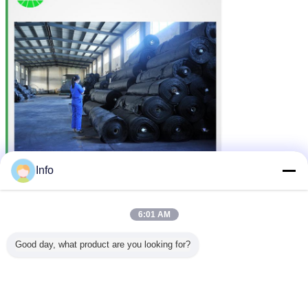
Info
tessuto del geotessuto
Etichette:
,
6:01 AM
resistenza alla trazione di tessuto
,
Geotessuto tessuto del monofilamento
Good day, what product are you looking for?
Ottieni il miglior prezzo per