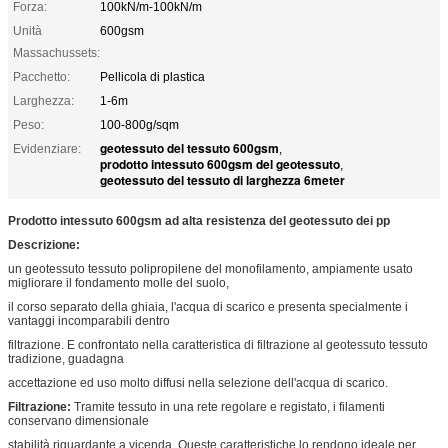
Forza:
100kN/m-100kN/m
Unità
600gsm
Massachussets:
Pacchetto:
Pellicola di plastica
Larghezza:
1-6m
Peso:
100-800g/sqm
geotessuto del tessuto 600gsm
Evidenziare:
,
prodotto intessuto 600gsm del geotessuto
,
geotessuto del tessuto di larghezza 6meter
Prodotto intessuto 600gsm ad alta resistenza del geotessuto dei pp
Descrizione:
un geotessuto tessuto polipropilene del monofilamento, ampiamente usato
migliorare il fondamento molle del suolo,
il corso separato della ghiaia, l'acqua di scarico e presenta specialmente i
vantaggi incomparabili dentro
filtrazione. E confrontato nella caratteristica di filtrazione al geotessuto tessuto
tradizione, guadagna
accettazione ed uso molto diffusi nella selezione dell'acqua di scarico.
Filtrazione:
Tramite tessuto in una rete regolare e registato, i filamenti
conservano dimensionale
stabilità riguardante a vicenda. Queste caratteristiche lo rendono ideale per