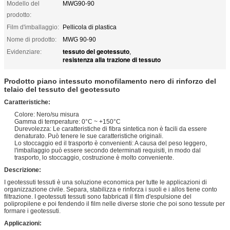
Modello del
MWG90-90
prodotto:
Film d'imballaggio:
Pellicola di plastica
Nome di prodotto:
MWG 90-90
tessuto del geotessuto
Evidenziare:
,
resistenza alla trazione di tessuto
Prodotto piano intessuto monofilamento nero di rinforzo del
telaio del tessuto del geotessuto
Caratteristiche:
Colore: Nero/su misura
Gamma di temperature: 0°C ~ +150°C
Durevolezza: Le caratteristiche di fibra sintetica non è facili da essere
denaturato. Può tenere le sue caratteristiche originali.
Lo stoccaggio ed il trasporto è convenienti: A causa del peso leggero,
l'imballaggio può essere secondo determinati requisiti, in modo dal
trasporto, lo stoccaggio, costruzione è molto conveniente.
Descrizione:
I geotessuti tessuti è una soluzione economica per tutte le applicazioni di
organizzazione civile. Separa, stabilizza e rinforza i suoli e i allos tiene conto
filtrazione. I geotessuti tessuti sono fabbricati il film d'espulsione del
polipropilene e poi fendendo il film nelle diverse storie che poi sono tessute per
formare i geotessuti.
Applicazioni: